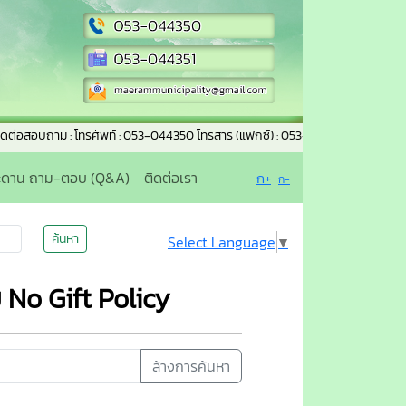
ถาม : โทรศัพท์ : 053-044350 โทรสาร (แฟกซ์) : 053-044351 อีเมล์ : maerammun
ะดาน ถาม-ตอบ (Q&A)
ติดต่อเรา
ก+
ก-
ค้นหา
Select Language
▼
No Gift Policy
ล้างการค้นหา