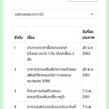
วันที่ลง
ลำดับ
เรื่อง
ประกาศ
1
ประกวดราคาซื้อรถบรรทุก
26 ธ.ค.
(ดีเซล) ขนาด 1 ตัน ขับเคลื่อน 2
2562
ล้อ
2
ราคากลางเสริมผิวจราจรด้วยแอ
28 พ.ย.
สฟัลท์ติกคอนกรีต ทางหลวง
2561
หมายเลข 1096
3
โครงการก่อสร้างถนน
7 ก.พ.
คอนกรีตเสริมเหล็ก หมู่9
2561
4
ตารางแสดงวงเงินงบประมาณที่
7 ก.พ.